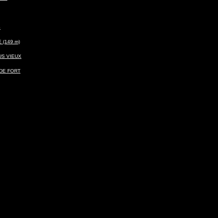
S
(149 m)
US VIEUX
DE FORT