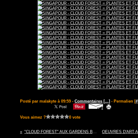
Posté par malakyte à 09:59 -
Commentaires [
…
]
- Permalien [
#
Vous aimez ?
0 vote
"CLOUD FOREST" AUX GARDENS BY THE BAY (SINGAPOUR )