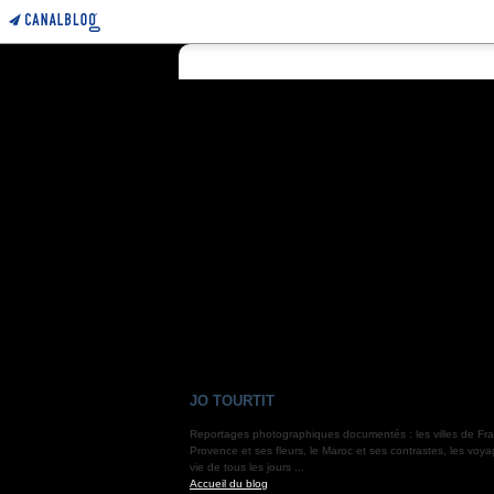
JO TOURTIT
Reportages photographiques documentés : les villes de Fra
Provence et ses fleurs, le Maroc et ses contrastes, les voya
vie de tous les jours ...
Accueil du blog