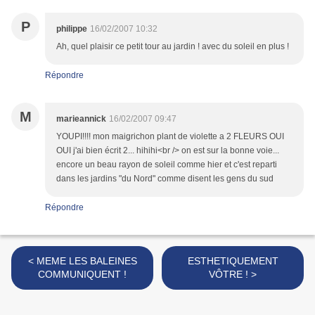
P
philippe
16/02/2007 10:32
Ah, quel plaisir ce petit tour au jardin ! avec du soleil en plus !
Répondre
M
marieannick
16/02/2007 09:47
YOUPI!!!! mon maigrichon plant de violette a 2 FLEURS OUI
OUI j'ai bien écrit 2... hihihi<br /> on est sur la bonne voie...
encore un beau rayon de soleil comme hier et c'est reparti
dans les jardins "du Nord" comme disent les gens du sud
Répondre
< MEME LES BALEINES
ESTHETIQUEMENT
COMMUNIQUENT !
VÔTRE ! >