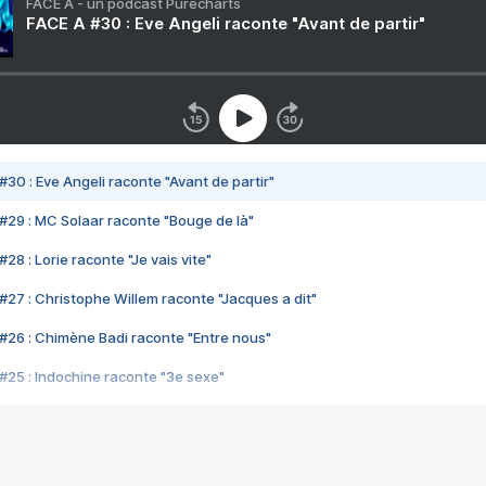
FACE A - un podcast Purecharts
FACE A #30 : Eve Angeli raconte "Avant de partir"
#30 : Eve Angeli raconte "Avant de partir"
#29 : MC Solaar raconte "Bouge de là"
28 : Lorie raconte "Je vais vite"
#27 : Christophe Willem raconte "Jacques a dit"
#26 : Chimène Badi raconte "Entre nous"
#25 : Indochine raconte "3e sexe"
#24 : Zaho raconte "C'est chelou"
#23 : Patrick Bruel raconte "Au café des délices"