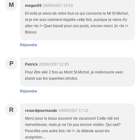
M
megan59
29/09/2007 19:53
Et voilà je viens de relire tout ce qui concerne le Mt St-Michel,
et je me suis vraiment régalée cette fois, puisque je viens d'y
aller.<br /> Quel travail pour ces posts, encore merci Jo.<br />
Bisous
Répondre
P
Patrick
20/06/2007 22:05
Pour être allé 2 fois au Mont St.Michel, je redécouvre avec
plaisir par tes superbes photos.
Répondre
R
renardgourmande
19/06/2007 17:15
Merci pour le beau souvenir de vacances! Cette cité est
merveilleuse, mais je ne l'ai pas encore visitée. Qui sait?
Peut-être une autre fois.<br /> Je déteste aussi les
araignées....