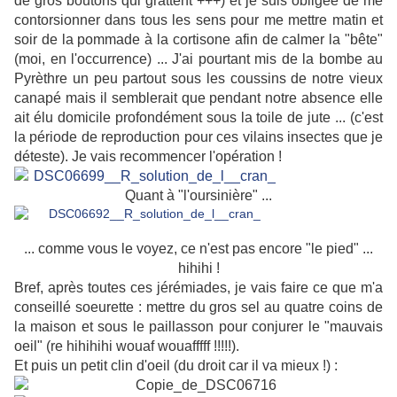
de gros boutons qui grattent +++) et je suis obligée de me
contorsionner dans tous les sens pour me mettre matin et
soir de la pommade à la cortisone afin de calmer la "bête"
(moi, en l'occurrence) ... J'ai pourtant mis de la bombe au
Pyrèthre un peu partout sous les coussins de notre vieux
canapé mais il semblerait que pendant notre absence elle
ait élu domicile profondément sous la toile de jute ... (c'est
la période de reproduction pour ces vilains insectes que je
déteste). Je vais recommencer l'opération !
Quant à "l'oursinière" ...
... comme vous le voyez, ce n'est pas encore "le pied" ...
hihihi !
Bref, après toutes ces jérémiades, je vais faire ce que m'a
conseillé soeurette : mettre du gros sel au quatre coins de
la maison et sous le paillasson pour conjurer le "mauvais
oeil" (re hihihihi wouaf wouafffff !!!!!).
Et puis un petit clin d'oeil (du droit car il va mieux !) :