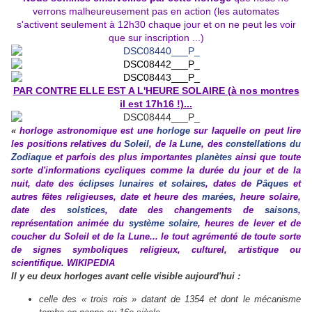
verrons malheureusement pas en action (les automates
s'activent seulement à 12h30 chaque jour et on ne peut les voir
que sur inscription ...)
PAR CONTRE ELLE EST A L'HEURE SOLAIRE (à nos montres
il est 17h16 !)...
«
horloge astronomique
est une
horloge
sur laquelle on peut lire
les positions relatives du
Soleil
, de la
Lune
, des
constellations du
Zodiaque
et parfois des plus importantes
planètes
ainsi que toute
sorte d'informations cycliques comme la durée du jour et de la
nuit, date des
éclipses lunaires et solaires
, dates de
Pâques
et
autres fêtes religieuses, date et heure des
marées
, heure solaire,
date des
solstices
, date des changements de
saisons
,
représentation animée du
système solaire
, heures de lever et de
coucher du Soleil et de la Lune... le tout agrémenté de toute sorte
de signes symboliques religieux, culturel, artistique ou
scientifique. WIKIPEDIA
Il y eu deux horloges avant celle visible aujourd'hui :
celle des « trois rois » datant de 1354 et dont le mécanisme