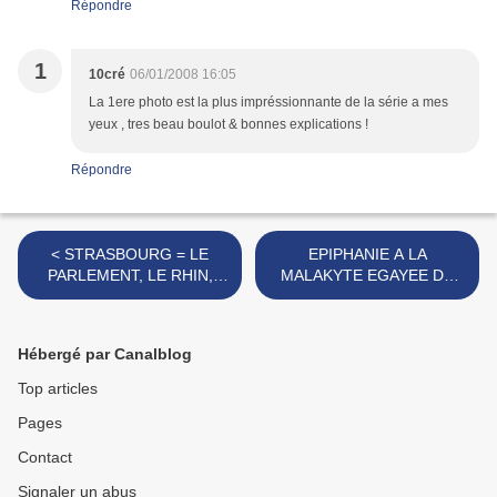
Répondre
1
10cré
06/01/2008 16:05
La 1ere photo est la plus impréssionnante de la série a mes
yeux , tres beau boulot & bonnes explications !
Répondre
< STRASBOURG = LE
EPIPHANIE A LA
PARLEMENT, LE RHIN,
MALAKYTE EGAYEE DE
LES CYGNES, LE CENTRE
TROIS BOUQUETS ET
...
D'UNE "FLEUR" >
Hébergé par Canalblog
Top articles
Pages
Contact
Signaler un abus