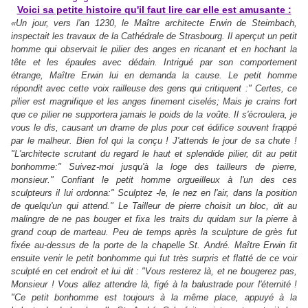
Voici sa petite histoire qu'il faut lire car elle est amusante :
«Un jour, vers l'an 1230, le Maître architecte Erwin de Steimbach,
inspectait les travaux de la Cathédrale de Strasbourg. Il aperçut un petit
homme qui observait le pilier des anges en ricanant et en hochant la
tête et les épaules avec dédain. Intrigué par son comportement
étrange, Maître Erwin lui en demanda la cause. Le petit homme
répondit avec cette voix railleuse des gens qui critiquent :" Certes, ce
pilier est magnifique et les anges finement ciselés; Mais je crains fort
que ce pilier ne supportera jamais le poids de la voûte. Il s'écroulera, je
vous le dis, causant un drame de plus pour cet édifice souvent frappé
par le malheur. Bien fol qui la conçu ! J'attends le jour de sa chute !
"L'architecte scrutant du regard le haut et splendide pilier, dit au petit
bonhomme:" Suivez-moi jusqu'à la loge des tailleurs de pierre,
monsieur." Confiant le petit homme orgueilleux à l'un des ces
sculpteurs il lui ordonna:" Sculptez -le, le nez en l'air, dans la position
de quelqu'un qui attend." Le Tailleur de pierre choisit un bloc, dit au
malingre de ne pas bouger et fixa les traits du quidam sur la pierre à
grand coup de marteau. Peu de temps après la sculpture de grès fut
fixée au-dessus de la porte de la chapelle St. André. Maître Erwin fit
ensuite venir le petit bonhomme qui fut très surpris et flatté de ce voir
sculpté en cet endroit et lui dit : "Vous resterez là, et ne bougerez pas,
Monsieur ! Vous allez attendre là, figé à la balustrade pour l'éternité !
"Ce petit bonhomme est toujours à la même place, appuyé à la