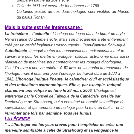
tomba en panne au 16e siècle.
Celle de 1571 qui cessa de fonctionner en 1788.
Certaines pièces de ces deux horloges sont visibles au Musée
du palais Rohan.
Mais la suite est très intéressante :
La troisième – l’actuelle
! L'horloge est logée dans le buffet de style
Renaissance du 16ème siècle. Mais son mécanisme a été entièrement
créé par un génial ingénieur strasbourgeois : Jean-Baptiste Schwilgué,
Autodidacte
. Il acquit toutes les connaissances indispensables et le
savoir-faire pour les mettre en pratique : calculs, astronomie mais aussi
réalisation de machines pour confectionner les rouages d’horlogerie.
C’est l’œuvre d’une vie entière.
A 61 ans
, on lui confia la rénovation de
l’horloge, mais il était prêt pour l’ouvrage. Le travail dura de 1838 à
1842.
L’horloge indique l’heure, le calendrier civil et ecclésiastique
et des indications astronomiques. Elle a, par exemple, indiqué
clairement une éclipse de lune le 28 mars 2006.
L’horloge est
entretenue par le Conseil de Fabrique de la Cathédrale, présidé par
l’archevêque de Strasbourg, qui a constitué un comité scientifique de
surveillance, et qui rémunère un horloger pour la tenir en état … et la
remonter une fois par semaine, tous les lundis.
LA LÉGENDE
"... L'horloger eut les yeux crevés pour l’empêcher de créer une
merveille semblable à celle de Strasbourg et sa vengeance le