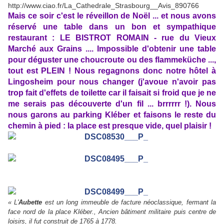
http://www.ciao.fr/La_Cathedrale_Strasbourg__Avis_890766
Mais ce soir c'est le réveillon de Noël ... et nous avons
réservé une table dans un bon et sympathique
restaurant : LE BISTROT ROMAIN - rue du Vieux
Marché aux Grains .... Impossible d'obtenir une table
pour déguster une choucroute ou des flammeküche ...,
tout est PLEIN ! Nous regagnons donc notre hôtel à
Lingosheim pour nous changer (j'avoue n'avoir pas
trop fait d'effets de toilette car il faisait si froid que je ne
me serais pas découverte d'un fil ... brrrrrr !). Nous
nous garons au parking Kléber et faisons le reste du
chemin à pied : la place est presque vide, quel plaisir !
« L'
Aubette
est un long immeuble de facture néoclassique, fermant la
face nord de la place Kléber., Ancien bâtiment militaire puis centre de
loisirs, il fut construit de 1765 à 1778.