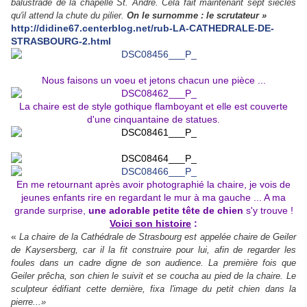
balustrade de la chapelle St. André. Cela fait maintenant sept siècles
qu'il attend la chute du pilier.
On le surnomme : le scrutateur »
http://didine67.centerblog.net/rub-LA-CATHEDRALE-DE-
STRASBOURG-2.html
Nous faisons un voeu et jetons chacun une pièce ...
La chaire est de style gothique flamboyant et elle est couverte
d'une cinquantaine de statues.
En me retournant après avoir photographié la chaire, je vois de
jeunes enfants rire en regardant le mur à ma gauche ... A ma
grande surprise,
une adorable petite tête de chien
s'y trouve !
Voici son histoire
:
«
La chaire de la Cathédrale de Strasbourg est appelée chaire de Geiler
de Kaysersberg, car il la fit construire pour lui, afin de regarder les
foules dans un cadre digne de son audience. La première fois que
Geiler prêcha, son chien le suivit et se coucha au pied de la chaire. Le
sculpteur édifiant cette dernière, fixa l'image du petit chien dans la
pierre...»