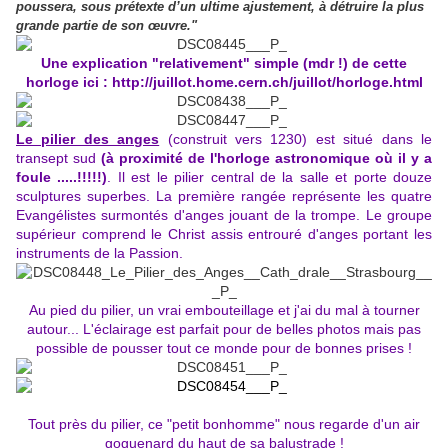
poussera, sous prétexte d’un ultime ajustement, à détruire la plus
grande partie de son œuvre."
Une explication "relativement" simple (mdr !) de cette
horloge ici : http://juillot.home.cern.ch/juillot/horloge.html
Le pilier des anges
(construit vers 1230) est situé dans le
transept sud
(à proximité de l'horloge astronomique où il y a
foule .....!!!!!)
. Il est le pilier central de la salle et porte douze
sculptures superbes. La première rangée représente les quatre
Evangélistes surmontés d'anges jouant de la trompe. Le groupe
supérieur comprend le Christ assis entrouré d'anges portant les
instruments de la Passion.
Au pied du pilier, un vrai embouteillage et j'ai du mal à tourner
autour... L'éclairage est parfait pour de belles photos mais pas
possible de pousser tout ce monde pour de bonnes prises !
Tout près du pilier, ce "petit bonhomme" nous regarde d'un air
goguenard du haut de sa balustrade !