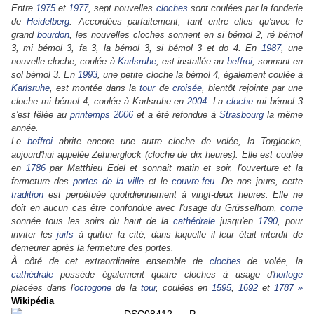
Entre
1975
et
1977
, sept nouvelles
cloches
sont coulées par la fonderie
de
Heidelberg
. Accordées parfaitement, tant entre elles qu'avec le
grand
bourdon
, les nouvelles cloches sonnent en si bémol 2, ré bémol
3, mi bémol 3, fa 3, la bémol 3, si bémol 3 et do 4. En
1987
, une
nouvelle cloche, coulée à
Karlsruhe
, est installée au
beffroi
, sonnant en
sol bémol 3. En
1993
, une petite cloche la bémol 4, également coulée à
Karlsruhe
, est montée dans la
tour
de
croisée
, bientôt rejointe par une
cloche mi bémol 4, coulée à Karlsruhe en
2004
. La
cloche
mi bémol 3
s'est fêlée au
printemps
2006
et a été refondue à
Strasbourg
la même
année.
Le
beffroi
abrite encore une autre cloche de volée, la Torglocke,
aujourd'hui appelée Zehnerglock (cloche de dix heures). Elle est coulée
en
1786
par Matthieu Edel et sonnait matin et soir, l'ouverture et la
fermeture des
portes de la ville
et le
couvre-feu
. De nos jours, cette
tradition
est perpétuée quotidiennement à vingt-deux heures. Elle ne
doit en aucun cas être confondue avec l'usage du Grüsselhorn,
corne
sonnée tous les soirs du haut de la
cathédrale
jusqu'en
1790
, pour
inviter les
juifs
à quitter la cité, dans laquelle il leur était interdit de
demeurer après la fermeture des portes.
À côté de cet extraordinaire ensemble de
cloches
de volée, la
cathédrale
possède également quatre cloches à usage d'
horloge
placées dans l'
octogone
de la
tour
, coulées en
1595
,
1692
et
1787 »
Wikipédia