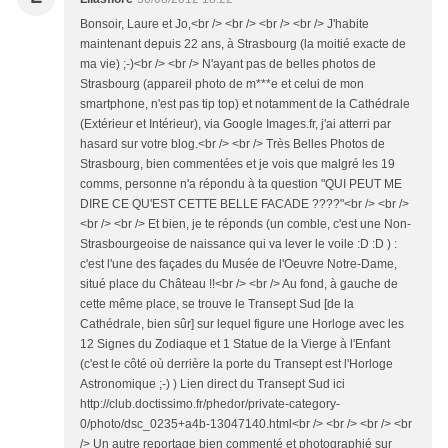
Bonsoir, Laure et Jo,<br /> <br /> <br /> <br /> J'habite
maintenant depuis 22 ans, à Strasbourg (la moitié exacte de
ma vie) ;-)<br /> <br /> N'ayant pas de belles photos de
Strasbourg (appareil photo de m***e et celui de mon
smartphone, n'est pas tip top) et notamment de la Cathédrale
(Extérieur et Intérieur), via Google Images.fr, j'ai atterri par
hasard sur votre blog.<br /> <br /> Très Belles Photos de
Strasbourg, bien commentées et je vois que malgré les 19
comms, personne n'a répondu à ta question "QUI PEUT ME
DIRE CE QU'EST CETTE BELLE FACADE ????"<br /> <br />
<br /> <br /> Et bien, je te réponds (un comble, c'est une Non-
Strasbourgeoise de naissance qui va lever le voile :D :D ) :
c'est l'une des façades du Musée de l'Oeuvre Notre-Dame,
situé place du Château !!<br /> <br /> Au fond, à gauche de
cette même place, se trouve le Transept Sud [de la
Cathédrale, bien sûr] sur lequel figure une Horloge avec les
12 Signes du Zodiaque et 1 Statue de la Vierge à l'Enfant
(c'est le côté où derrière la porte du Transept est l'Horloge
Astronomique ;-) ) Lien direct du Transept Sud ici
http://club.doctissimo.fr/phedor/private-category-
0/photo/dsc_0235+a4b-13047140.html<br /> <br /> <br /> <br
/> Un autre reportage bien commenté et photographié sur