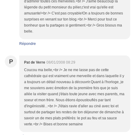
d'admirer toutes ces merveilles.<br /> J'aime beaucoup la
légende du petit monsieur du pilier,c'est vrai qu'elle est
amusante!<br /> C'est pas croyable!On a toujours de bonnes
surprises en venant sur ton blog.<br /> Merci pour tout ce
bonheur que tu partages si gentiment.<br /> Gros bisous ma
belle.
Répondre
P
Pat de Verre
08/01/2008 08:29
Coucou ma belle,<br /> Je ne me lasse pas de cette
cathédrale qui est vraiment une merveille et dans laquelle il y
a toujours un détail nouveau à découvrir.Quant à l'horloge, je
me souviens avec émotion de la première fois que je suis
allée la visiter quand j'étais toute jeune avec mes parents, ma
soeur et mon frère. Nous étions époustouflés par tant
d'ingéniosité...<br /> J'étais ravie d'aller au ciné avec toi et
surtout de partager les restes de ton déjeuner de dimanche à
savoir un de mes plats préférés: le pot au feu et sa sauce
verte.<br /> Bises et bonne semaine