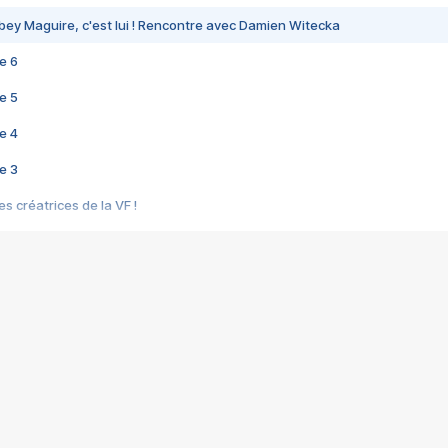
bey Maguire, c'est lui ! Rencontre avec Damien Witecka
e 6
e 5
e 4
e 3
s créatrices de la VF !
e 2
e 1
e Mektoub My Love arrive enfin ! Rencontre avec Shaïn Boumedine et Sal
i : après Toni en famille
elle réalise le bouleversant Dites lui que je l'aime
ais ! Rencontre autour de Vie privée de Rebecca Zlotowski