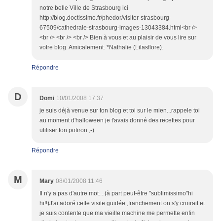
notre belle Ville de Strasbourg ici
http://blog.doctissimo.fr/phedor/visiter-strasbourg-
67509/cathedrale-strasbourg-images-13043384.html<br />
<br /> <br /> <br /> Bien à vous et au plaisir de vous lire sur
votre blog. Amicalement. *Nathalie (Lilasflore).
Répondre
D
Domi
10/01/2008 17:37
je suis déjà venue sur ton blog et toi sur le mien...rappele toi
au moment d'halloween je t'avais donné des recettes pour
utiliser ton potiron ;-)
Répondre
M
Mary
08/01/2008 11:46
Il n'y a pas d'autre mot....(à part peut-être "sublimissimo"hi
hi!!)J'ai adoré cette visite guidée ,franchement on s'y croirait et
je suis contente que ma vieille machine me permette enfin