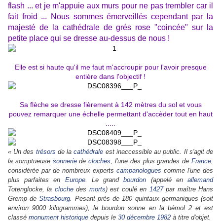
flash ... et je m'appuie aux murs pour ne pas trembler car il
fait froid ... Nous sommes émerveillés cependant par la
majesté de la cathédrale de grés rose "coincée" sur la
petite place qui se dresse au-dessus de nous !
Elle est si haute qu'il me faut m'accroupir pour l'avoir presque
entière dans l'objectif !
Sa flèche se dresse fièrement à 142 mètres du sol et vous
pouvez remarquer une échelle permettant d'accèder tout en haut
.....
« Un des
trésors
de la
cathédrale
est inaccessible au public. Il s'agit de
la somptueuse
sonnerie
de
cloches
, l'une des plus grandes de
France
,
considérée par de nombreux experts
campanologues
comme l'une des
plus parfaites en
Europe
. Le grand
bourdon
(appelé en
allemand
Totenglocke, la
cloche
des
morts
) est coulé en
1427
par maître Hans
Gremp de
Strasbourg
. Pesant près de 180 quintaux germaniques (soit
environ 9000 kilogrammes), le bourdon sonne en la bémol 2 et est
classé
monument historique
depuis le
30 décembre
1982
à titre d'objet.