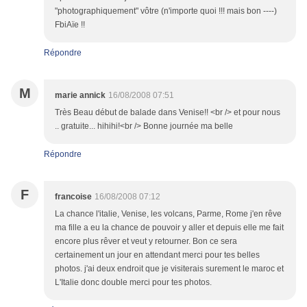
"photographiquement" vôtre (n'importe quoi !!! mais bon ----)
FbiAïe !!
Répondre
M
marie annick
16/08/2008 07:51
Très Beau début de balade dans Venise!! <br /> et pour nous
.. gratuite... hihihi!<br /> Bonne journée ma belle
Répondre
F
francoise
16/08/2008 07:12
La chance l'italie, Venise, les volcans, Parme, Rome j'en rêve
ma fille a eu la chance de pouvoir y aller et depuis elle me fait
encore plus rêver et veut y retourner. Bon ce sera
certainement un jour en attendant merci pour tes belles
photos. j'ai deux endroit que je visiterais surement le maroc et
L'Italie donc double merci pour tes photos.