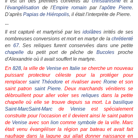
Il est un des premiers convertis au
christianisme
et à
l'
évangélisation
de l'
Empire romain
par l'
apôtre
Pierre
.
D'après
Papias de Hiéropolis
, il était l'interprète de Pierre.
...
Il est capturé et martyrisé par les
idolâtres
irrités de ses
nombreuses conversions et mort en martyr de la
chrétienté
en
67
. Ses reliques furent conservées dans une petite
chapelle
du petit port de pêche de
Bucoles
proche
d'Alexandrie où il avait souffert le martyre.
En
828
, la ville de
Venise
en
Italie
se cherche un nouveau
puissant protecteur céleste pour la protéger pour
remplacer
saint Théodore
et rivaliser avec
Rome
et son
saint patron
saint Pierre
. Deux marchands vénitiens se
débrouillent pour aller voler ses
reliques
dans la petite
chapelle où elle se trouve depuis sa mort. La
basilique
Saint-Marc
Saint-Marc
de
Venise
est spécialement
construite pour l'occasion et il devient ainsi le saint patron
de
Venise
avec son
lion
comme
symbole
de la ville. Marc
était venu évangéliser la région par bateau et avait fait
naufrage dans la lagune qui allait donner naissance en