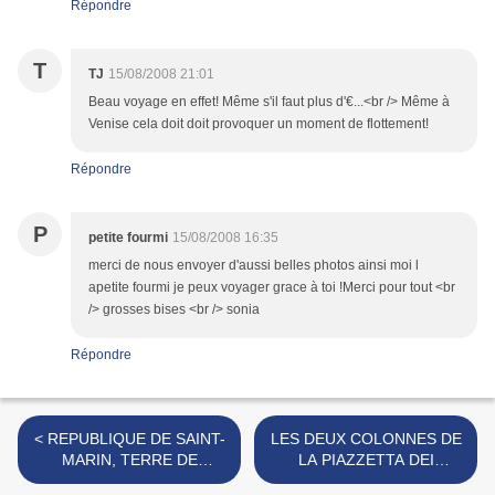
Répondre
T
TJ
15/08/2008 21:01
Beau voyage en effet! Même s'il faut plus d'€...<br /> Même à
Venise cela doit doit provoquer un moment de flottement!
Répondre
P
petite fourmi
15/08/2008 16:35
merci de nous envoyer d'aussi belles photos ainsi moi l
apetite fourmi je peux voyager grace à toi !Merci pour tout <br
/> grosses bises <br /> sonia
Répondre
< REPUBLIQUE DE SAINT-
LES DEUX COLONNES DE
MARIN, TERRE DE
LA PIAZZETTA DEI
LIBERTE
LEONCINI - VENISE -