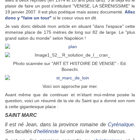
allés à deux reprises (en 1974 et 20 ans plus tard). J'ai déjà eu le
plaisir de faire un post s'intitulant "VENISE, LA SÉRÉNISSIME" le
19 janvier 2007. Il est plus poétique mais assez documenté.
Allez
donc y "faire un tour"
si le coeur vous en dit.
Je vais donc débuté mon article en situant "dans l'espace" cette
immense place de 175 mètres de long sur 82 de large. Le "plus
grand salon du monde" selon Napoléon !
Photo scannée sur "ART ET HISTOIRE DE VENISE" - Ed.
Bonechi.
Voici son approche par mer.
Avant même que de continuer et m'étant moi-même posée la
question, voici un résumé de la vie du Saint qui a donné son nom
à cette gigantesque place :
SAINT MARC
Il est né Jean, dans la province romaine de
Cyrénaïque
.
Ses facultés d'
helléniste
lui ont valu le nom de Marcus.