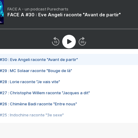
FACE A - un podcast Purecharts
FACE A #30 : Eve Angeli raconte "Avant de partir"
#30 : Eve Angeli raconte "Avant de partir"
#29 : MC Solaar raconte "Bouge de là"
28 : Lorie raconte "Je vais vite"
#27 : Christophe Willem raconte "Jacques a dit"
#26 : Chimène Badi raconte "Entre nous"
#25 : Indochine raconte "3e sexe"
#24 : Zaho raconte "C'est chelou"
#23 : Patrick Bruel raconte "Au café des délices"