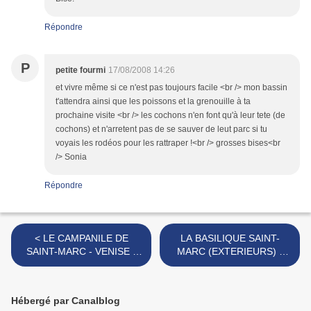
Répondre
P
petite fourmi
17/08/2008 14:26
et vivre même si ce n'est pas toujours facile <br /> mon bassin
t'attendra ainsi que les poissons et la grenouille à ta
prochaine visite <br /> les cochons n'en font qu'à leur tete (de
cochons) et n'arretent pas de se sauver de leut parc si tu
voyais les rodéos pour les rattraper !<br /> grosses bises<br
/> Sonia
Répondre
< LE CAMPANILE DE
LA BASILIQUE SAINT-
SAINT-MARC - VENISE -
MARC (EXTERIEURS) -
CHAPITRE 03
VENISE - CHAPITRE 05 - >
Hébergé par Canalblog