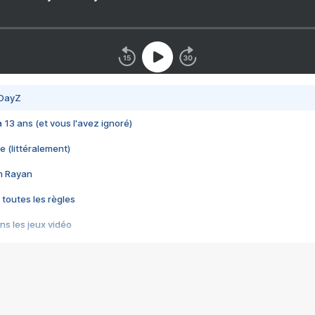
 DayZ
 a 13 ans (et vous l'avez ignoré)
e (littéralement)
im Rayan
 toutes les règles
s les jeux vidéo
us choquant de Rockstar ? - Le scandale BULLY
e plus moche de Steam
du RÊVE tourne au CAUCHEMAR