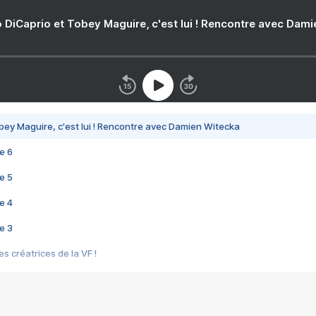
 DiCaprio et Tobey Maguire, c'est lui ! Rencontre avec Dam
bey Maguire, c'est lui ! Rencontre avec Damien Witecka
e 6
e 5
e 4
e 3
s créatrices de la VF !
e 2
e 1