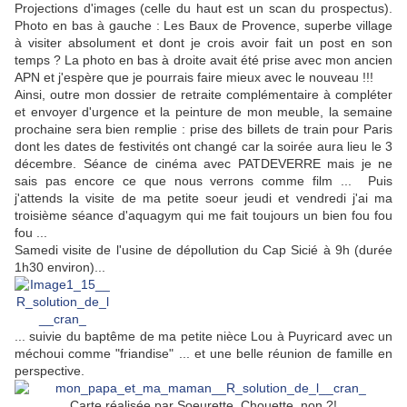
Projections d'images (celle du haut est un scan du prospectus).
Photo en bas à gauche : Les Baux de Provence, superbe village
à visiter absolument et dont je crois avoir fait un post en son
temps ? La photo en bas à droite avait été prise avec mon ancien
APN et j'espère que je pourrais faire mieux avec le nouveau !!!
Ainsi, outre mon dossier de retraite complémentaire à compléter
et envoyer d'urgence et la peinture de mon meuble, la semaine
prochaine sera bien remplie : prise des billets de train pour Paris
dont les dates de festivités ont changé car la soirée aura lieu le 3
décembre. Séance de cinéma avec PATDEVERRE mais je ne
sais pas encore ce que nous verrons comme film ... Puis
j'attends la visite de ma petite soeur jeudi et vendredi j'ai ma
troisième séance d'aquagym qui me fait toujours un bien fou fou
fou ...
Samedi visite de l'usine de dépollution du Cap Sicié à 9h (durée
1h30 environ)...
... suivie du baptême de ma petite nièce Lou à Puyricard avec un
méchoui comme "friandise" ... et une belle réunion de famille en
perspective.
Carte réalisée par Soeurette. Chouette, non ?!