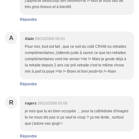
j'apprécie beaucoup ses oeuvres<br /> Bon je vous fais de
très gros bisous et à bientôt
Répondre
A
Alain
09/10/2008 06:03
Pour moi, tout est fait , que ce soit du coté CRAM ou retraites
complémentaires, j'attends juste à savoir ce que les retraites
complémentaires vont me verser !<br /> Mais je goute déjà à
la retraite depuis 2 ans car pré-retraite c'est le même chose
mis à part la paye !<br /> Bises et bon jeudi<br /> Alain
Répondre
R
rogers
09/10/2008 05:06
je vois que tu es bien occupée .... pour la cathédrale d'images
tu ne nous dis pas si ça vaut le coup ? ça me tente , surtout
que j'adore van gogh !
Répondre