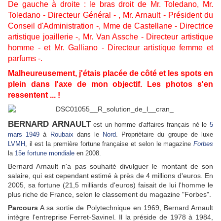
De gauche à droite : le bras droit de Mr. Toledano, Mr.
Toledano - Directeur Général - , Mr. Arnault - Président du
Conseil d'Administration -, Mme de Castellane - Directrice
artistique joaillerie -, Mr. Van Assche
- Directeur artistique
homme - et Mr. Galliano - Directeur artistique femme et
parfums -.
Malheureusement, j'étais placée de côté et les spots en
plein dans l'axe de mon objectif. Les photos s'en
ressentent ... !
BERNARD ARNAULT
est un homme d'affaires français né le
5
mars
1949
à
Roubaix
dans le
Nord
. Propriétaire du groupe de luxe
LVMH
, il est la première fortune française et selon le magazine
Forbes
la
15e fortune mondiale
en 2008.
Bernard Arnault n'a pas souhaité divulguer le montant de son
salaire, qui est cependant estimé à près de 4 millions d'euros. En
2005, sa fortune (21,5 milliards d'euros) faisait de lui l'homme le
plus riche de France, selon le classement du magazine "Forbes".
Parcours
A sa sortie de Polytechnique en 1969, Bernard Arnault
intègre l'entreprise Ferret-Savinel. Il la préside de 1978 à 1984,