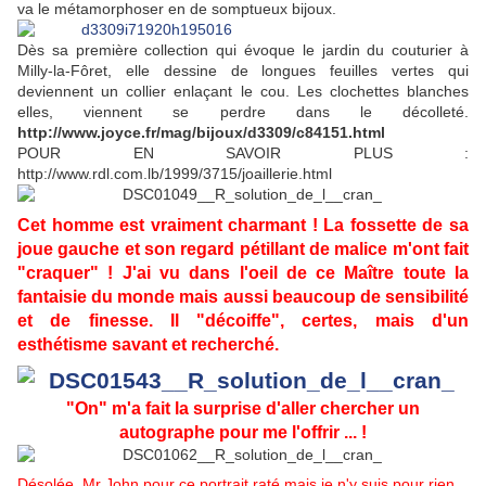
va le métamorphoser en de somptueux bijoux.
Dès sa première collection qui évoque le jardin du couturier à
Milly-la-Fôret, elle dessine de longues feuilles vertes qui
deviennent un collier enlaçant le cou. Les clochettes blanches
elles, viennent se perdre dans le décolleté.
http://www.joyce.fr/mag/bijoux/d3309/c84151.html
POUR EN SAVOIR PLUS :
http://www.rdl.com.lb/1999/3715/joaillerie.html
Cet homme est vraiment charmant ! La fossette de sa
joue gauche et son regard pétillant de malice m'ont fait
"craquer" ! J'ai vu dans l'oeil de ce Maître toute la
fantaisie du monde mais aussi beaucoup de sensibilité
et de finesse. Il "décoiffe", certes, mais d'un
esthétisme savant et recherché.
"On" m'a fait la surprise d'aller chercher un
autographe pour me l'offrir ... !
Désolée, Mr John pour ce portrait raté mais je n'y suis pour rien