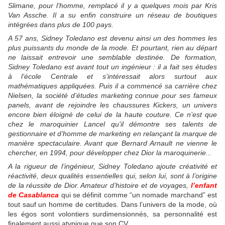
Slimane, pour l’homme, remplacé il y a quelques mois par Kris
Van Assche. Il a su enfin construire un réseau de boutiques
intégrées dans plus de 100 pays.
A 57 ans, Sidney Toledano est devenu ainsi un des hommes les
plus puissants du monde de la mode. Et pourtant, rien au départ
ne laissait entrevoir une semblable destinée. De formation,
Sidney Toledano est avant tout un ingénieur : il a fait ses études
à l’école Centrale et s’intéressait alors surtout aux
mathématiques appliquées. Puis il a commencé sa carrière chez
Nielsen, la société d’études marketing connue pour ses fameux
panels, avant de rejoindre les chaussures Kickers, un univers
encore bien éloigné de celui de la haute couture. Ce n’est que
chez le maroquinier Lancel qu’il démontre ses talents de
gestionnaire et d’homme de marketing en relançant la marque de
manière spectaculaire. Avant que Bernard Arnault ne vienne le
chercher, en 1994, pour développer chez Dior la maroquinerie...
A la rigueur de l’ingénieur, Sidney Toledano ajoute créativité et
réactivité, deux qualités essentielles qui, selon lui, sont à l’origine
de la réussite de Dior. Amateur d’histoire et de voyages,
l’enfant
de Casablanca
qui se définit comme “un nomade marchand” est
tout sauf un homme de certitudes. Dans l’univers de la mode, où
les égos sont volontiers surdimensionnés, sa personnalité est
finalement aussi atypique que son CV.