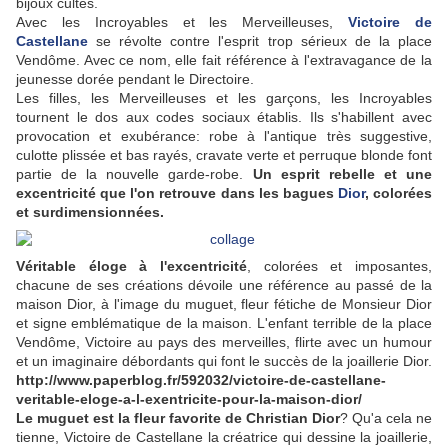
bijoux cultes.
Avec les Incroyables et les Merveilleuses,
Victoire de
Castellane
se révolte contre l'esprit trop sérieux de la place
Vendôme. Avec ce nom, elle fait référence à l'extravagance de la
jeunesse dorée pendant le Directoire.
Les filles, les Merveilleuses et les garçons, les Incroyables
tournent le dos aux codes sociaux établis. Ils s'habillent avec
provocation et exubérance: robe à l'antique très suggestive,
culotte plissée et bas rayés, cravate verte et perruque blonde font
partie de la nouvelle garde-robe.
Un esprit rebelle et une
excentricité que l'on retrouve dans les bagues
Dior
, colorées
et surdimensionnées.
Véritable éloge à l'excentricité
, colorées et imposantes,
chacune de ses créations dévoile une référence au passé de la
maison Dior, à l'image du muguet, fleur fétiche de Monsieur Dior
et signe emblématique de la maison. L'enfant terrible de la place
Vendôme, Victoire au pays des merveilles, flirte avec un humour
et un imaginaire débordants qui font le succès de la joaillerie Dior.
http://www.paperblog.fr/592032/victoire-de-castellane-
veritable-eloge-a-l-exentricite-pour-la-maison-dior/
Le muguet est la fleur favorite de Christian Dior
? Qu'a cela ne
tienne, Victoire de Castellane la créatrice qui dessine la joaillerie,