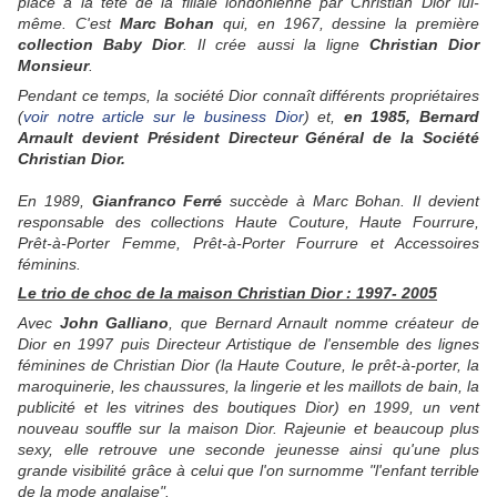
placé à la tête de la filiale londonienne par Christian Dior lui-
même. C'est
Marc Bohan
qui, en 1967, dessine la première
collection Baby Dior
. Il crée aussi la ligne
Christian Dior
Monsieur
.
Pendant ce temps, la société Dior connaît différents propriétaires
(
voir notre article sur le business Dior
) et,
en 1985, Bernard
Arnault devient Président Directeur Général de la Société
Christian Dior.
En 1989,
Gianfranco Ferré
succède à Marc Bohan. Il devient
responsable des collections Haute Couture, Haute Fourrure,
Prêt-à-Porter Femme, Prêt-à-Porter Fourrure et Accessoires
féminins.
Le trio de choc de la maison Christian Dior : 1997- 2005
Avec
John Galliano
, que Bernard Arnault nomme créateur de
Dior en 1997 puis Directeur Artistique de l'ensemble des lignes
féminines de Christian Dior (la Haute Couture, le prêt-à-porter, la
maroquinerie, les chaussures, la lingerie et les maillots de bain, la
publicité et les vitrines des boutiques Dior) en 1999, un vent
nouveau souffle sur la maison Dior. Rajeunie et beaucoup plus
sexy, elle retrouve une seconde jeunesse ainsi qu'une plus
grande visibilité grâce à celui que l'on surnomme "l'enfant terrible
de la mode anglaise".