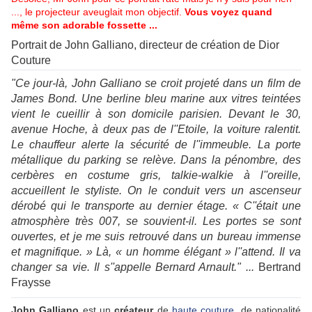
..., le projecteur aveuglait mon objectif.
Vous voyez quand
même son adorable fossette ...
Portrait de John Galliano, directeur de création de Dior
Couture
"Ce jour-là, John Galliano se croit projeté dans un film de
James Bond. Une berline bleu marine aux vitres teintées
vient le cueillir à son domicile parisien. Devant le 30,
avenue Hoche, à deux pas de l''Etoile, la voiture ralentit.
Le chauffeur alerte la sécurité de l''immeuble. La porte
métallique du parking se relève. Dans la pénombre, des
cerbères en costume gris, talkie-walkie à l''oreille,
accueillent le styliste. On le conduit vers un ascenseur
dérobé qui le transporte au dernier étage. « C''était une
atmosphère très 007, se souvient-il. Les portes se sont
ouvertes, et je me suis retrouvé dans un bureau immense
et magnifique. » Là, « un homme élégant » l''attend. Il va
changer sa vie. Il s''appelle Bernard Arnault." ...
Bertrand
Fraysse
John Galliano
est un
créateur
de
haute couture
, de nationalité