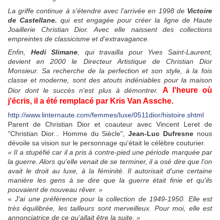
La griffe continue à s'étendre avec l'arrivée en 1998 de
Victoire
de Castellane.
qui est engagée pour créer la ligne de Haute
Joaillerie Christian Dior. Avec elle naissent des collections
empreintes de classicisme et d'extravagance.
Enfin,
Hedi Slimane
, qui travailla pour Yves Saint-Laurent,
devient en 2000 le Directeur Artistique de Christian Dior
Monsieur. Sa recherche de la perfection et son style, à la fois
classe et moderne, sont des atouts indéniables pour la maison
A l'heure où
Dior dont le succès n'est plus à démontrer.
j'écris, il a été remplacé par
Kris Van Assche.
http://www.linternaute.com/femmes/luxe/0511dior/histoire.shtml
Parent de Christian Dior et coauteur avec Vincent Leret de
"Christian Dior... Homme du Siècle",
Jean-Luc Dufresne
nous
dévoile sa vision sur le personnage qu'était le célèbre couturier.
« Il a stupéfié car il a pris à contre-pied une période marquée par
la guerre. Alors qu'elle venait de se terminer, il a osé dire que l'on
avait le droit au luxe, à la féminité. Il autorisait d'une certaine
manière les gens à se dire que la guerre était finie et qu'ils
pouvaient de nouveau rêver. »
«
J'ai une préférence pour la collection de 1949-1950. Elle est
très équilibrée, les tailleurs sont merveilleux. Pour moi, elle est
annonciatrice de ce qu'allait être la suite. »