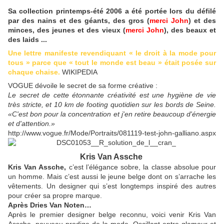
Sa collection printemps-été 2006 a été portée lors du défilé
par des nains et des géants, des gros (
merci John
) et des
minces, des jeunes et des vieux (
merci John
), des beaux et
des laids ...
Une lettre manifeste revendiquant « le droit à la mode pour
tous » parce que « tout le monde est beau » était posée sur
chaque chaise
.
WIKIPEDIA
VOGUE dévoile le secret de sa forme créative :
Le secret de cette étonnante créativité est une hygiène de vie
très stricte, et 10 km de footing quotidien sur les bords de Seine.
«C'est bon pour la concentration et j'en retire beaucoup d'énergie
et d'attention.»
http://www.vogue.fr/Mode/Portraits/081119-test-john-galliano.aspx
Kris
Van Assche
Kris Van Assche,
c’est l’élégance sobre, la classe absolue pour
un homme. Mais c’est aussi le jeune belge dont on s’arrache les
vêtements. Un designer qui s’est longtemps inspiré des autres
pour créer sa propre marque.
Après Dries Van Noten…
Après le premier designer belge reconnu, voici venir Kris Van