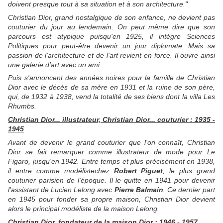
doivent presque tout à sa situation et à son architecture."
Christian Dior, grand nostalgique de son enfance, ne devient pas
couturier du jour au lendemain. On peut même dire que son
parcours est atypique puisqu'en 1925, il intègre Sciences
Politiques pour peut-être devenir un jour diplomate. Mais sa
passion de l'architecture et de l'art revient en force. Il ouvre ainsi
une galerie d'art avec un ami.
Puis s'annoncent des années noires pour la famille de Christian
Dior avec le décès de sa mère en 1931 et la ruine de son père,
qui, de 1932 à 1938, vend la totalité de ses biens dont la villa Les
Rhumbs.
Christian Dior... illustrateur, Christian Dior... couturier : 1935 -
1945
Avant de devenir le grand couturier que l'on connaît, Christian
Dior se fait remarquer comme illustrateur de mode pour Le
Figaro, jusqu'en 1942. Entre temps et plus précisément en 1938,
il entre comme modélistechez
Robert Piguet
, le plus grand
couturier parisien de l'époque. Il le quitte en 1941 pour devenir
l'assistant de Lucien Lelong avec
Pierre Balmain
. Ce dernier part
en 1945 pour fonder sa propre maison, Christian Dior devient
alors le principal modéliste de la maison Lelong.
Christian Dior, fondateur de la maison Dior : 1946 - 1957