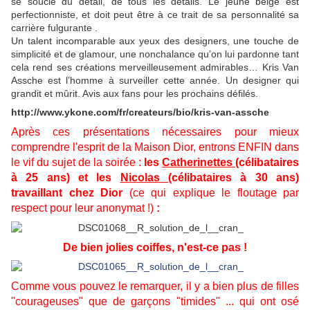
se soucie du détail, de tous les détails. Le jeune belge est
perfectionniste, et doit peut être à ce trait de sa personnalité sa
carrière fulgurante .
Un talent incomparable aux yeux des designers, une touche de
simplicité et de glamour, une nonchalance qu’on lui pardonne tant
cela rend ses créations merveilleusement admirables… Kris Van
Assche est l’homme à surveiller cette année. Un designer qui
grandit et mûrit. Avis aux fans pour les prochains défilés.
http://www.ykone.com/fr/createurs/bio/kris-van-assche
Après ces présentations nécessaires pour mieux
comprendre l'esprit de la Maison Dior, entrons ENFIN dans
le vif du sujet de la soirée :
les
Catherinettes
(célibataires
à 25 ans) et les
Nicolas
(célibataires à 30 ans)
travaillant chez Dior
(ce qui explique le floutage par
respect pour leur anonymat !)
:
De bien jolies coiffes, n'est-ce pas !
Comme vous pouvez le remarquer, il y a bien plus de filles
"courageuses" que de garçons "timides" ... qui ont osé