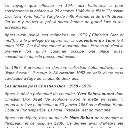
Le voyage qu'il effectue en 1947 aux Etats-Unis a pour
conséquence la création le 28 octobre 1948 de la filiale "Christian
Dior New York, Inc." à l'angle de Fifth Avenue et de 57th Street.
On peut y trouver le prêt-à-porter femme de grand luxe et les
accessoires.
Après avoir publié ses mémoires en 1956 ("Christian Dior et
moi"), il a le privilège de figurer sur la
couverture du Time
le 4
mars 1957. Cet évènement est important dans le sens où c'est la
première fois qu'un couturier occupe une place aussi
considérable dans la presse américaine.
En 1957, il présente sa dernière collection Automne/Hiver : la
"ligne fuseau". Il meurt le
24 octobre 1957
en Italie d'une crise
cardiaque à l'âge de cinquante-deux ans.
Les années post Christian Dior : 1958 - 1996
Après le décès prématuré du couturier,
Yves Saint-Laurent
dont
Christian Dior disait "Je souhaite qu'on le mette en avant...",
prend la relève et présente le 30 janvier 1958 sa collection Haute
Couture Printemps/Eté. La ligne "Trapèze" est un triomphe.
Après son départ, c'est au tour de
Marc Bohan
de reprendre le
flambeau, et ce jusqu'en 1989. Ce dernier avait d'ailleurs été