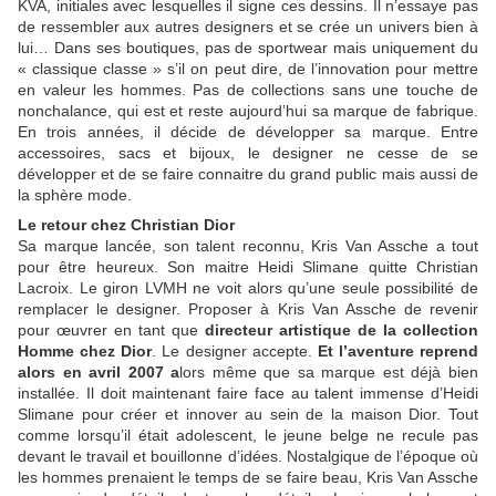
KVA, initiales avec lesquelles il signe ces dessins. Il n’essaye pas
de ressembler aux autres designers et se crée un univers bien à
lui… Dans ses boutiques, pas de sportwear mais uniquement du
« classique classe » s’il on peut dire, de l’innovation pour mettre
en valeur les hommes. Pas de collections sans une touche de
nonchalance, qui est et reste aujourd’hui sa marque de fabrique.
En trois années, il décide de développer sa marque. Entre
accessoires, sacs et bijoux, le designer ne cesse de se
développer et de se faire connaitre du grand public mais aussi de
la sphère mode.
Le retour chez Christian Dior
Sa marque lancée, son talent reconnu, Kris Van Assche a tout
pour être heureux. Son maitre Heidi Slimane quitte Christian
Lacroix. Le giron LVMH ne voit alors qu’une seule possibilité de
remplacer le designer. Proposer à Kris Van Assche de revenir
pour œuvrer en tant que
directeur artistique de la collection
Homme chez Dior
. Le designer accepte.
Et l’aventure reprend
alors en avril 2007 a
lors même que sa marque est déjà bien
installée. Il doit maintenant faire face au talent immense d’Heidi
Slimane pour créer et innover au sein de la maison Dior. Tout
comme lorsqu’il était adolescent, le jeune belge ne recule pas
devant le travail et bouillonne d’idées. Nostalgique de l’époque où
les hommes prenaient le temps de se faire beau, Kris Van Assche