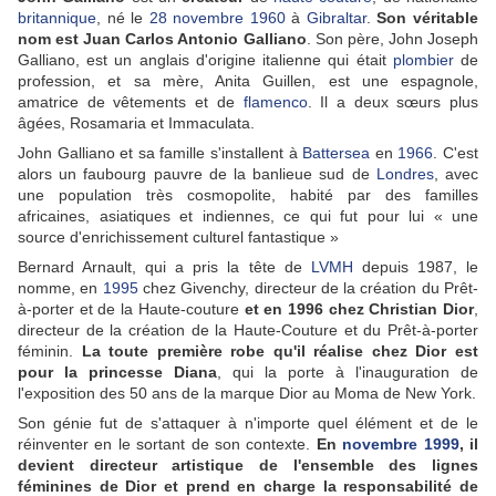
britannique
, né le
28
novembre
1960
à
Gibraltar
.
Son véritable
nom est Juan Carlos Antonio Galliano
. Son père, John Joseph
Galliano, est un anglais d'origine italienne qui était
plombier
de
profession, et sa mère, Anita Guillen, est une espagnole,
amatrice de vêtements et de
flamenco
. Il a deux sœurs plus
âgées, Rosamaria et Immaculata.
John Galliano et sa famille s'installent à
Battersea
en
1966
. C'est
alors un faubourg pauvre de la banlieue sud de
Londres
, avec
une population très cosmopolite, habité par des familles
africaines, asiatiques et indiennes, ce qui fut pour lui « une
source d'enrichissement culturel fantastique »
Bernard Arnault, qui a pris la tête de
LVMH
depuis 1987, le
nomme, en
1995
chez Givenchy, directeur de la création du Prêt-
à-porter et de la Haute-couture
et en 1996 chez Christian Dior
,
directeur de la création de la Haute-Couture et du Prêt-à-porter
féminin.
La toute première robe qu'il réalise chez Dior est
pour la princesse Diana
, qui la porte à l'inauguration de
l'exposition des 50 ans de la marque Dior au Moma de New York.
Son génie fut de s'attaquer à n'importe quel élément et de le
réinventer en le sortant de son contexte.
En
novembre 1999
, il
devient directeur artistique de l'ensemble des lignes
féminines de Dior et prend en charge la responsabilité de