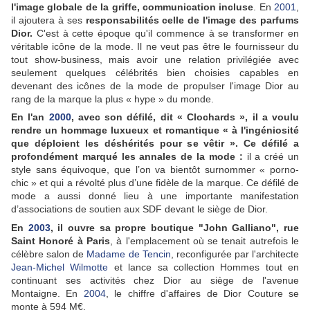
l'image globale de la griffe, communication incluse
. En
2001
,
il ajoutera à ses
responsabilités celle de l'image des parfums
Dior.
C'est à cette époque qu'il commence à se transformer en
véritable icône de la mode. Il ne veut pas être le fournisseur du
tout show-business, mais avoir une relation privilégiée avec
seulement quelques célébrités bien choisies capables en
devenant des icônes de la mode de propulser l'image Dior au
rang de la marque la plus « hype » du monde.
En l'an
2000
, avec son défilé, dit « Clochards », il a voulu
rendre un hommage luxueux et romantique « à l'ingéniosité
que déploient les déshérités pour se vêtir ». Ce défilé a
profondément marqué les annales de la mode :
il a créé un
style sans équivoque, que l’on va bientôt surnommer « porno-
chic » et qui a révolté plus d’une fidèle de la marque. Ce défilé de
mode a aussi donné lieu à une importante manifestation
d’associations de soutien aux SDF devant le siège de Dior.
En
2003
, il ouvre sa propre boutique "John Galliano", rue
Saint Honoré à Paris
, à l'emplacement où se tenait autrefois le
célèbre salon de
Madame de Tencin
, reconfigurée par l'architecte
Jean-Michel Wilmotte
et lance sa collection Hommes tout en
continuant ses activités chez Dior au siège de l'avenue
Montaigne. En
2004
, le chiffre d'affaires de Dior Couture se
monte à 594 M€.