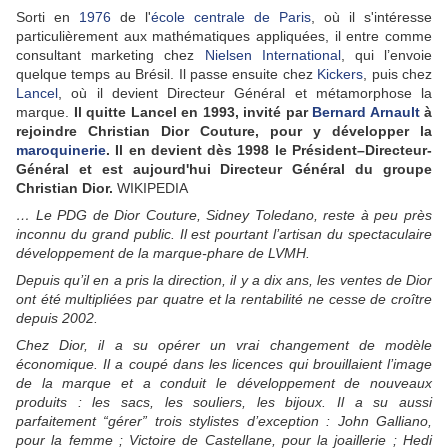
Sorti en
1976
de l'
école centrale de Paris
, où il s'intéresse
particulièrement aux mathématiques appliquées, il entre comme
consultant marketing chez
Nielsen International
, qui l’envoie
quelque temps au Brésil. Il passe ensuite chez
Kickers
, puis chez
Lancel
, où il devient Directeur Général et métamorphose la
marque.
Il quitte Lancel en 1993, invité par
Bernard Arnault
à
rejoindre Christian Dior Couture, pour y développer la
maroquinerie
. Il en devient dès 1998 le Président–Directeur-
Général et est aujourd'hui Directeur Général du groupe
Christian Dior.
WIKIPEDIA
… Le PDG de Dior Couture, Sidney Toledano, reste à peu près
inconnu du grand public. Il est pourtant l’artisan du spectaculaire
développement de la marque-phare de LVMH.
Depuis qu’il en a pris la direction, il y a dix ans, les ventes de Dior
ont été multipliées par quatre et la rentabilité ne cesse de croître
depuis 2002.
Chez Dior, il a su opérer un vrai changement de modèle
économique. Il a coupé dans les licences qui brouillaient l’image
de la marque et a conduit le développement de nouveaux
produits : les sacs, les souliers, les bijoux. Il a su aussi
parfaitement “gérer” trois stylistes d’exception : John Galliano,
pour la femme ; Victoire de Castellane, pour la joaillerie ; Hedi