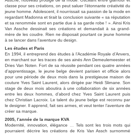
Assche, nouveau prodige de la mode. Oscillant entre glamour et
classe pour ses créations, on peut saluer l’étonnante créativité du
jeune homme. Adolescent, il nourrissait sa passion de la mode en
regardant Madonna et tirait la conclusion suivante « sa réputation
et sa renommée sont en partie due à sa garde robe ! ». Ainsi Kris
Van Assche dessinait ses créations et demandait à sa grand-
mère de les coudre. Rien ne disposait pourtant ce jeune homme
à se lancer dans l’aventure du design.
Les études et Paris
En 1994, il entreprend des études à l’Académie Royale d’Anvers,
en marchant sur les traces de ses ainés Ann Demeulemeester et
Dries Van Noten. Fort de sa réussite pendant ces quatre années
d’apprentissage, le jeune belge devient parisien et officie alors
pour une période de deux mois dans la prestigieuse maison de
couture Yves Saint Laurent, alors dirigée par Heidi Slimane. Son
stage de deux mois aboutira à une collaboration de six années
entre les deux hommes, d’abord chez Yves Saint Laurent puis
chez Christian Lacroix. Le talent du jeune belge est reconnu par
le designer. Il apprend, fait ses armes, et veut tenter l’aventure de
créer sa marque.
2005, l’année de la marque KVA
Modernité, innovation, élégance … Tels sont les trois mots qui
pourraient décrire les créations de Kris Van Assch surnommé