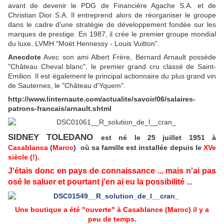
avant de devenir le PDG de Financière Agache S.A. et de
Christian Dior S.A. Il entreprend alors de réorganiser le groupe
dans le cadre d'une stratégie de développement fondée sur les
marques de prestige. En 1987, il crée le premier groupe mondial
du luxe, LVMH "Moët Hennessy - Louis Vuitton".
Anecdote
Avec son ami Albert Frère, Bernard Arnault possède
"Château Cheval blanc", le premier grand cru classé de Saint-
Emilion. Il est également le principal actionnaire du plus grand vin
de Sauternes, le "Château d'Yquem".
http://www.linternaute.com/actualite/savoir/06/salaires-
patrons-francais/arnault.shtml
SIDNEY TOLEDANO
est né le 25 juillet 1951 à
Casablanca
(
Maroc
) où sa famille est installée depuis le
XVe
siècle (!).
J'étais donc en pays de connaissance ... mais n'ai pas
osé le saluer et pourtant j'en ai eu la possibilité ...
Une boutique a été "ouverte" à Casablance (Maroc) il y a
peu de temps.