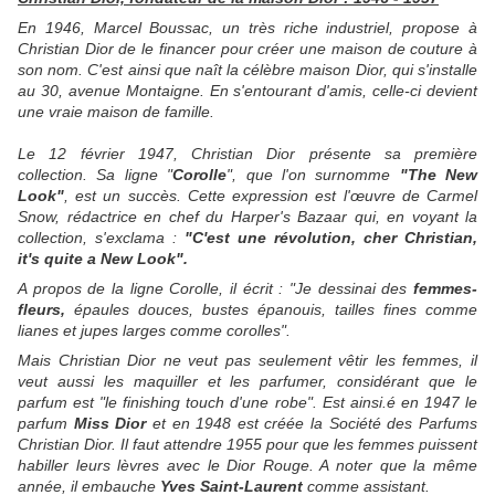
En 1946, Marcel Boussac, un très riche industriel, propose à
Christian Dior de le financer pour créer une maison de couture à
son nom. C'est ainsi que naît la célèbre maison Dior, qui s'installe
au 30, avenue Montaigne. En s'entourant d'amis, celle-ci devient
une vraie maison de famille.
Le 12 février 1947, Christian Dior présente sa première
collection. Sa ligne "
Corolle
", que l'on surnomme
"The New
Look"
, est un succès. Cette expression est l'œuvre de Carmel
Snow, rédactrice en chef du Harper's Bazaar qui, en voyant la
collection, s'exclama :
"C'est une révolution, cher Christian,
it's quite a New Look".
A propos de la ligne Corolle, il écrit : "Je dessinai des
femmes-
fleurs,
épaules douces, bustes épanouis, tailles fines comme
lianes et jupes larges comme corolles".
Mais Christian Dior ne veut pas seulement vêtir les femmes, il
veut aussi les maquiller et les parfumer, considérant que le
parfum est "le finishing touch d'une robe". Est ainsi.é en 1947 le
parfum
Miss Dior
et en 1948 est créée la Société des Parfums
Christian Dior. Il faut attendre 1955 pour que les femmes puissent
habiller leurs lèvres avec le Dior Rouge. A noter que la même
année, il embauche
Yves Saint-Laurent
comme assistant.