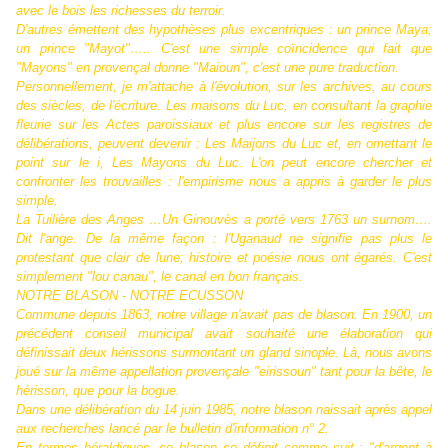
avec le bois les richesses du terroir.
D'autres émettent des hypothèses plus excentriques : un prince Maya;
un prince "Mayot"….. C'est une simple coïncidence qui fait que
"Mayons" en provençal donne "Maioun", c'est une pure traduction.
Personnellement, je m'attache à l'évolution, sur les archives, au cours
des siècles, de l'écriture. Les maisons du Luc, en consultant la graphie
fleurie sur les Actes paroissiaux et plus encore sur les registres de
délibérations, peuvent devenir : Les Maijons du Luc et, en omettant le
point sur le i, Les Mayons du Luc. L'on peut encore chercher et
confronter les trouvailles : l'empirisme nous a appris à garder le plus
simple.
La Tuilière des Anges …Un Ginouvès a porté vers 1763 un surnom….
Dit l'ange. De la même façon : l'Uganaud ne signifie pas plus le
protestant que clair de lune; histoire et poésie nous ont égarés. C'est
simplement "lou canau", le canal en bon français.
NOTRE BLASON - NOTRE ECUSSON
Commune depuis 1863, notre village n'avait pas de blason. En 1900, un
précédent conseil municipal avait souhaité une élaboration qui
définissait deux hérissons surmontant un gland sinople. Là, nous avons
joué sur la même appellation provençale "eirissoun" tant pour la bête, le
hérisson, que pour la bogue.
Dans une délibération du 14 juin 1985, notre blason naissait après appel
aux recherches lancé par le bulletin d'information n° 2.
En termes héraldiques, ce blason se définit comme suit : "d'argent à