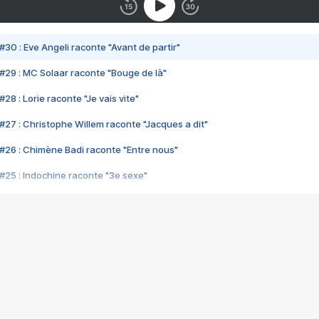
#30 : Eve Angeli raconte "Avant de partir"
#29 : MC Solaar raconte "Bouge de là"
28 : Lorie raconte "Je vais vite"
#27 : Christophe Willem raconte "Jacques a dit"
#26 : Chimène Badi raconte "Entre nous"
#25 : Indochine raconte "3e sexe"
#24 : Zaho raconte "C'est chelou"
#23 : Patrick Bruel raconte "Au café des délices"
#22 : Kyo raconte "Le chemin"
#21 : Nolwenn Leroy raconte "Cassé"
#20 : Patrick Hernandez raconte "Born to be alive"