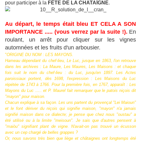
pour participer à la
FÊTE DE LA CHATAÎGNE
.
Au départ, le temps était bleu ET CELA A SON
IMPORTANCE ..... (vous verrez par la suite !).
En
roulant, un arrêt pour cliquer sur les vignes
automnées et les fruits d'un arbousier.
"
ORIGINE DU NOM : LES MAYONS.
Hameau dépendant du chef-lieu, Le Luc, jusque en 1863, l'on retrouve
dans les archives : La Maure, Les Maures, Les Maisons : et chaque
fois suit le nom du chef-lieu : du Luc, jusqu'en 1897. Les Actes
paroissiaux portent, dès 1698, l'expression : Les Maisons du Luc
répétée de 1743 à 1766. Pour la première fois, en 1767, apparaît : Les
Mayons du Luc ….. et P. Maurel fait remarquer que le patois niçois dit
"mayon" pour maison.
Chacun explique à sa façon. Les uns partent du provençal "Lei Maioun"
et le font dériver du niçois qui signifie maison, "mayon" n'a jamais
signifié maison dans ce dialecte; je pense que chez nous "oustau" a
été utilisé ou à la limite "meisoun". Je sais que d'autres pensent à
"maiòu" signifiant plant de vigne. N'avait-on pas trouvé un écusson
avec un cep chargé de belles grappes ?
Or, nous savons très bien que liège et châtaignes ont longtemps été