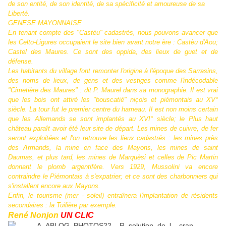
de son entité, de son identité, de sa spécificité et amoureuse de sa
Liberté.
GENESE MAYONNAISE
En tenant compte des "Castèu" cadastrés, nous pouvons avancer que
les Celto-Ligures occupaient le site bien avant notre ère : Castèu d'Aou;
Castel des Maures. Ce sont des oppida, des lieux de guet et de
défense.
Les habitants du village font remonter l'origine à l'époque des Sarrasins,
des noms de lieux, de gens et des vestiges comme l'indécodable
"Cimetière des Maures" : dit P. Maurel dans sa monographie. Il est vrai
que les bois ont attiré les "bouscatié" niçois et piémontais au XV°
siècle. La tour fut le premier centre du hameau. Il est non moins certain
que les Allemands se sont implantés au XVI° siècle; le Plus haut
château paraît avoir été leur site de départ. Les mines de cuivre, de fer
seront exploitées et l'on retrouve les lieux cadastrés : les mines près
des Armands, la mine en face des Mayons, les mines de saint
Daumas, et plus tard, les mines de Marquèsi et celles de Pic Martin
donnant le plomb argentifère. Vers 1929, Mussolini va encore
contraindre le Piémontais à s'expatrier; et ce sont des charbonniers qui
s'installent encore aux Mayons.
Enfin, le tourisme (mer - soleil) entraînera l'implantation de résidents
secondaires : la Tuilière par exemple.
René Nonjon
UN CLIC