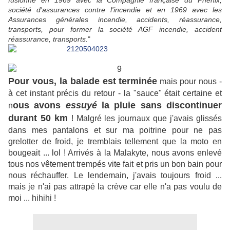
fusionne en 1969 avec la Compagnie française du Phénix,
société d'assurances contre l'incendie et en 1969 avec les
Assurances générales incendie, accidents, réassurance,
transports, pour former la société AGF incendie, accident
réassurance, transports.
"
Pour vous, la balade est terminée
mais pour nous -
à cet instant précis du retour - la "sauce" était certaine et
ous avons
essuyé
la pluie sans discontinuer
n
durant 50 km
! Malgré les journaux que j'avais glissés
dans mes pantalons et sur ma poitrine pour ne pas
grelotter de froid, je tremblais tellement que la moto en
bougeait ... lol ! Arrivés à la Malakyte, nous avons enlevé
tous nos vêtement trempés vite fait et pris un bon bain pour
nous réchauffer. Le lendemain, j'avais toujours froid ...
mais je n'ai pas attrapé la crève car elle n'a pas voulu de
moi ... hihihi !