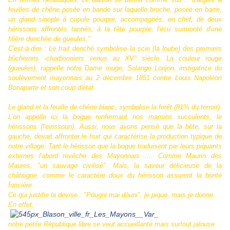
feuilles de chêne posée en bande sur laquelle broche, posée en barre,
un gland sinople à cupule pourpre, accompagnés, en chef, de deux
hérissons affrontés tannés, à la tête pourpre, l'écu surmonté d'une
filière denchée de gueules."
C'est-à-dire : Le trait denché symbolise la scie (la loube) des premiers
bûcherons -charbonniers venus au XV° siècle. La couleur rouge
(gueules), rappelle notre Dame rouge, Solange Lonjon, instigatrice du
soulèvement mayonnais au 2 décembre 1851 contre Louis Napoléon
Bonaparte et son coup d'état.
Le gland et la feuille de chêne blanc, symbolise la forêt (81% du terroir).
L'on appelle ici la bogue renfermant nos marrons succulents, le
hérissons (l'eirissoun). Aussi, nous avons pensé que la bête, sur la
gauche, devait affronter le fruit qui caractérise la production typique de
notre village. Tant le hérisson que la bogue traduisent par leurs piquants
externes l'abord revêche des Mayonnais …. Comme Maurin des
Maures, "un sauvage civilisé". Mais, la saveur délicieuse de la
châtaigne, comme le caractère doux du hérisson assurent la bonté
foncière.
Ce qui justifie la devise : "Pòugni mai dòuni", je pique, mais je donne.
En effet,
notre petite République libre se veut accueillante mais surtout jalouse