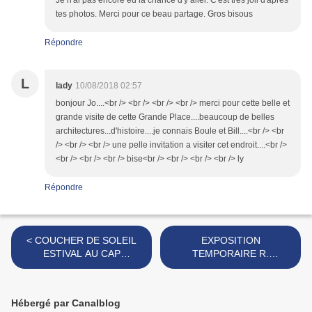
Je n'ai pas encore eu la chance d'y aller. C'est très joli d'après
tes photos. Merci pour ce beau partage. Gros bisous
Répondre
L
lady
10/08/2018 02:57
bonjour Jo....<br /> <br /> <br /> <br /> merci pour cette belle et
grande visite de cette Grande Place....beaucoup de belles
architectures...d'histoire....je connais Boule et Bill....<br /> <br
/> <br /> <br /> une pelle invitation a visiter cet endroit....<br />
<br /> <br /> <br /> bise<br /> <br /> <br /> <br /> ly
Répondre
< COUCHER DE SOLEIL
EXPOSITION
ESTIVAL AU CAP
TEMPORAIRE R.
GARONNE (LE PRADET)
MAGRITTE A L'ATOMIUM
DE BRUXELLES >
Hébergé par Canalblog