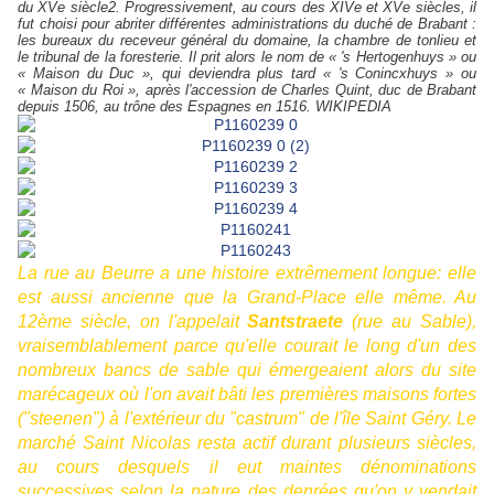
du XVe siècle2. Progressivement, au cours des XIVe et XVe siècles, il
fut choisi pour abriter différentes administrations du duché de Brabant :
les bureaux du receveur général du domaine, la chambre de tonlieu et
le tribunal de la foresterie. Il prit alors le nom de « 's Hertogenhuys » ou
« Maison du Duc », qui deviendra plus tard « 's Conincxhuys » ou
« Maison du Roi », après l'accession de Charles Quint, duc de Brabant
depuis 1506, au trône des Espagnes en 1516. WIKIPEDIA
La rue au Beurre a une histoire extrêmement longue: elle
est aussi ancienne que la Grand-Place elle même. Au
12ème siècle, on l'appelait
Santstraete
(rue au Sable),
vraisemblablement parce qu'elle courait le long d'un des
nombreux bancs de sable qui émergeaient alors du site
marécageux où l'on avait bâti les premières maisons fortes
("steenen") à l'extérieur du "castrum" de l'île Saint Géry. Le
marché Saint Nicolas resta actif durant plusieurs siècles,
au cours desquels il eut maintes dénominations
successives selon la nature des denrées qu'on y vendait