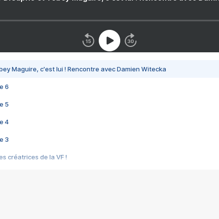
bey Maguire, c'est lui ! Rencontre avec Damien Witecka
e 6
e 5
e 4
e 3
s créatrices de la VF !
e 2
e 1
e Mektoub My Love arrive enfin ! Rencontre avec Shaïn Boumedine et Sal