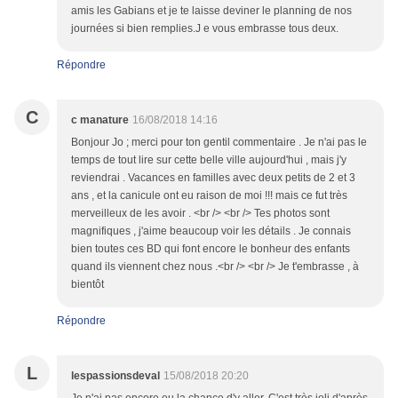
amis les Gabians et je te laisse deviner le planning de nos
journées si bien remplies.J e vous embrasse tous deux.
Répondre
C
c manature
16/08/2018 14:16
Bonjour Jo ; merci pour ton gentil commentaire . Je n'ai pas le
temps de tout lire sur cette belle ville aujourd'hui , mais j'y
reviendrai . Vacances en familles avec deux petits de 2 et 3
ans , et la canicule ont eu raison de moi !!! mais ce fut très
merveilleux de les avoir . <br /> <br /> Tes photos sont
magnifiques , j'aime beaucoup voir les détails . Je connais
bien toutes ces BD qui font encore le bonheur des enfants
quand ils viennent chez nous .<br /> <br /> Je t'embrasse , à
bientôt
Répondre
L
lespassionsdeval
15/08/2018 20:20