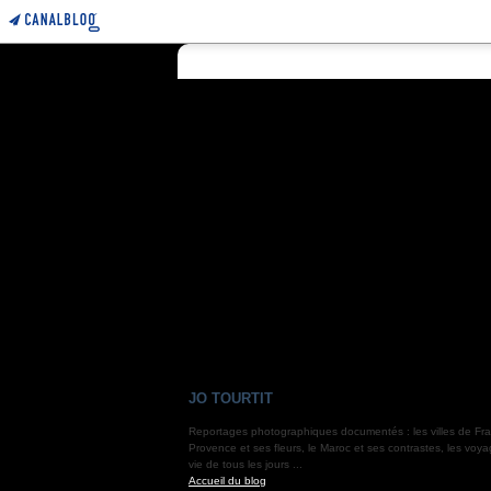
JO TOURTIT
Reportages photographiques documentés : les villes de Fra
Provence et ses fleurs, le Maroc et ses contrastes, les voya
vie de tous les jours ...
Accueil du blog