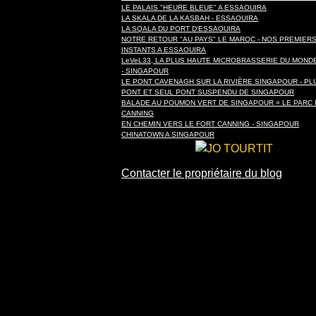
LE PALAIS "HEURE BLEUE" A ESSAOUIRA
LA SKALA DE LA KASBAH - ESSAOUIRA
LA SQALA DU PORT D'ESSAOUIRA
NOTRE RETOUR "AU PAYS" LE MAROC - NOS PREMIER
INSTANTS A ESSAOUIRA
LeVeL33, LA PLUS HAUTE MICROBRASSERIE DU MONDE 
- SINGAPOUR
LE PONT CAVENAGH SUR LA RIVIÈRE SINGAPOUR - PL
PONT ET SEUL PONT SUSPENDU DE SINGAPOUR
BALADE AU POUMON VERT DE SINGAPOUR = LE PARC 
CANNING
EN CHEMIN VERS LE FORT CANNING - SINGAPOUR
CHINATOWN A SINGAPOUR
Contacter le propriétaire du blog