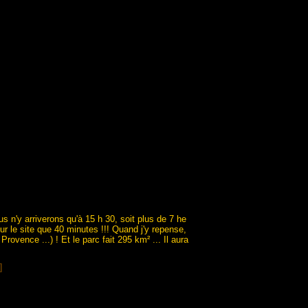
us n'y arriverons qu'à 15 h 30, soit plus de 7 he
ur le site que 40 minutes !!! Quand j'y repense,
Provence ...) ! Et le parc fait 295 km² ... Il aura
]