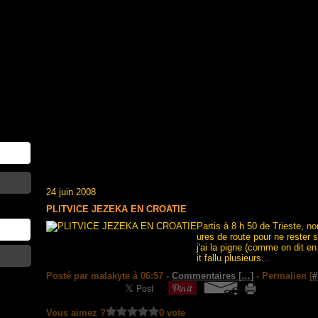
24 juin 2008
PLITVICE JEZEKA EN CROATIE
Partis à 8 h 50 de Trieste, no
ures de route pour ne rester s
j'ai la pigne (comme on dit en 
it fallu plusieurs...
Posté par malakyte à 06:57 -
Commentaires [
…
]
- Permalien [
#
Vous aimez ?
0 vote