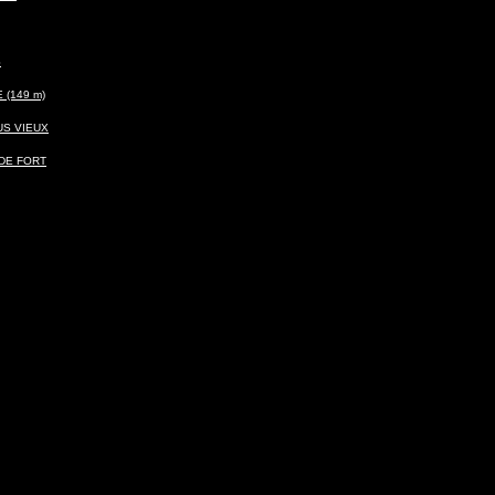
S
(149 m)
US VIEUX
DE FORT