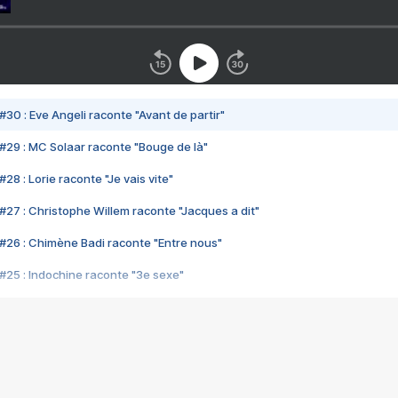
#30 : Eve Angeli raconte "Avant de partir"
#29 : MC Solaar raconte "Bouge de là"
28 : Lorie raconte "Je vais vite"
#27 : Christophe Willem raconte "Jacques a dit"
#26 : Chimène Badi raconte "Entre nous"
#25 : Indochine raconte "3e sexe"
#24 : Zaho raconte "C'est chelou"
#23 : Patrick Bruel raconte "Au café des délices"
#22 : Kyo raconte "Le chemin"