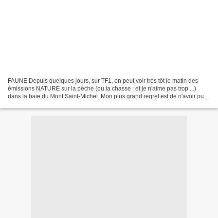
FAUNE Depuis quelques jours, sur TF1, on peut voir très tôt le matin des
émissions NATURE sur la pêche (ou la chasse : et je n'aime pas trop ...)
dans la baie du Mont Saint-Michel. Mon plus grand regret est de n'avoir pu
me joindre à ces habitués qui...